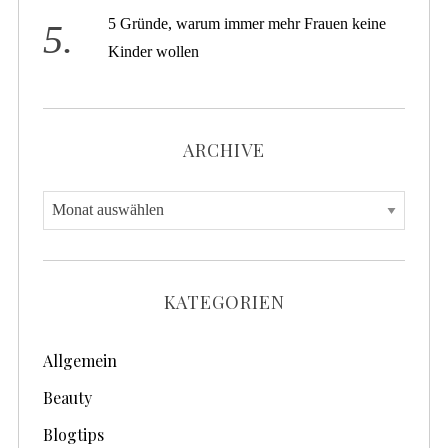
S
5 Gründe, warum immer mehr Frauen keine
e
Kinder wollen
a
r
c
h
f
ARCHIVE
o
r
A
:
r
c
h
KATEGORIEN
i
v
Allgemein
e
Beauty
Blogtips