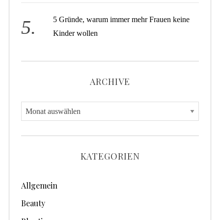
S
e
5 Gründe, warum immer mehr Frauen keine
a
Kinder wollen
r
c
h
f
ARCHIVE
o
r
:
A
r
c
h
KATEGORIEN
i
v
Allgemein
e
Beauty