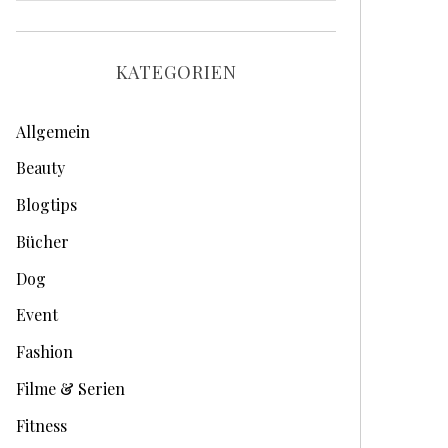
r
c
h
KATEGORIEN
i
v
Allgemein
e
Beauty
Blogtips
Bücher
Dog
Event
Fashion
Filme & Serien
Fitness