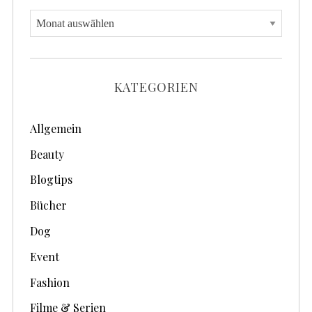
A
r
c
h
KATEGORIEN
i
v
Allgemein
e
Beauty
Blogtips
Bücher
Dog
Event
Fashion
Filme & Serien