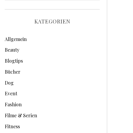
r
c
h
KATEGORIEN
i
v
Allgemein
e
Beauty
Blogtips
Bücher
Dog
Event
Fashion
Filme & Serien
Fitness