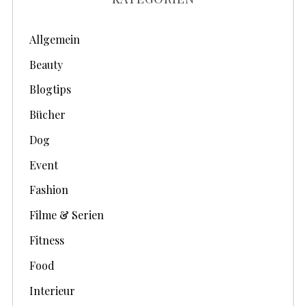
i
v
Allgemein
e
Beauty
Blogtips
Bücher
Dog
Event
Fashion
Filme & Serien
Fitness
Food
Interieur