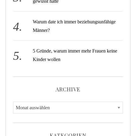
gewusst hätte
Warum date ich immer beziehungsunfähige
Männer?
5 Gründe, warum immer mehr Frauen keine
Kinder wollen
ARCHIVE
A
r
c
h
KATEGORIEN