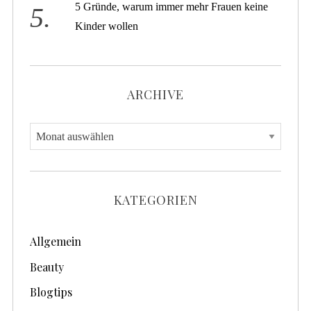
5 Gründe, warum immer mehr Frauen keine
Kinder wollen
ARCHIVE
A
r
c
h
KATEGORIEN
i
v
Allgemein
e
Beauty
Blogtips