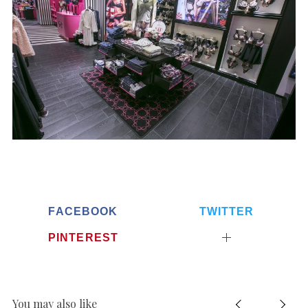
o
r
:
FACEBOOK
TWITTER
PINTEREST
You may also like