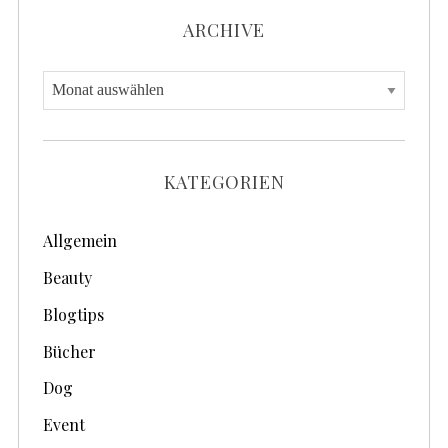
ARCHIVE
A
r
c
h
KATEGORIEN
i
v
Allgemein
e
Beauty
Blogtips
Bücher
Dog
Event