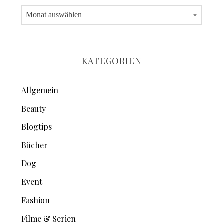
A
r
c
h
KATEGORIEN
i
v
Allgemein
e
Beauty
Blogtips
Bücher
Dog
Event
Fashion
Filme & Serien