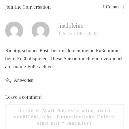
Join the Conversation
r
1 Comment
c
h
s
madeleine
f
o
a
4. März 2016 at 13:04
r
y
:
s
Richtig schöner Post, bei mir leiden meine Füße immer
:
beim Fußballspielen. Diese Saison möchte ich vermehrt
auf meine Füße achten.
Antworten
Leave a comment
L
e
Deine E-Mail-Adresse wird nicht
a
veröffentlicht.
Erforderliche Felder
v
sind mit
*
markiert