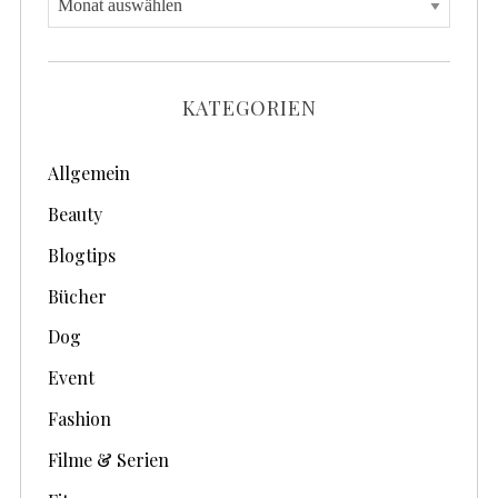
r
c
h
KATEGORIEN
i
v
Allgemein
e
Beauty
Blogtips
Bücher
Dog
Event
Fashion
Filme & Serien