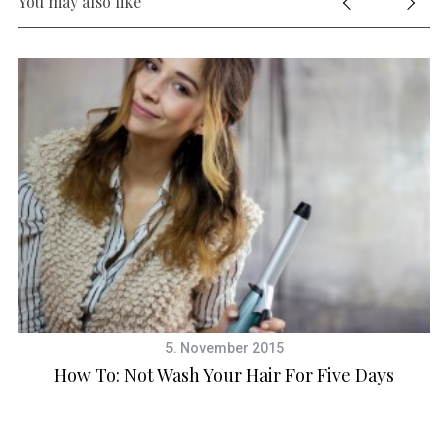
You may also like
5. November 2015
How To: Not Wash Your Hair For Five Days
U
S
e
a