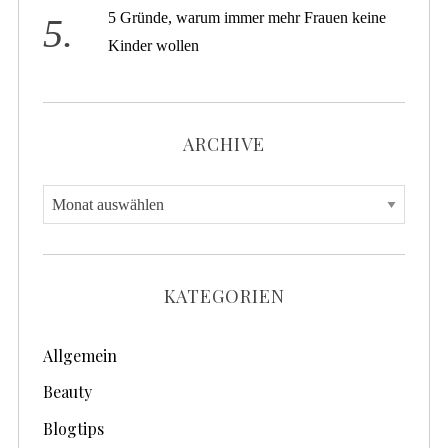
5 Gründe, warum immer mehr Frauen keine
Kinder wollen
ARCHIVE
A
r
c
h
KATEGORIEN
i
v
Allgemein
e
Beauty
Blogtips