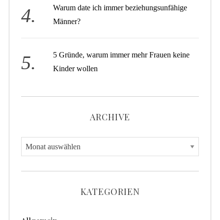
Warum date ich immer beziehungsunfähige
Männer?
5 Gründe, warum immer mehr Frauen keine
Kinder wollen
ARCHIVE
A
r
c
h
KATEGORIEN
i
v