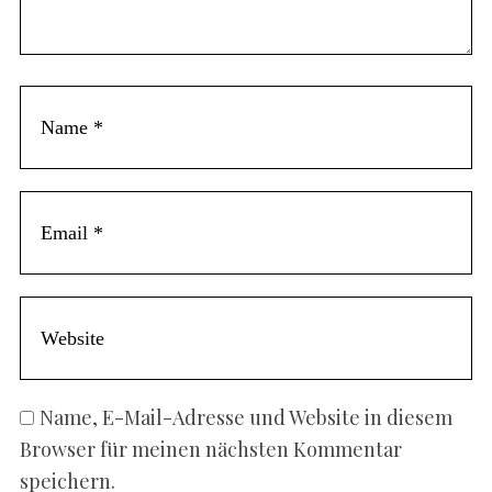
e
f
n
o
t
r
:
Name, E-Mail-Adresse und Website in diesem
Browser für meinen nächsten Kommentar
speichern.