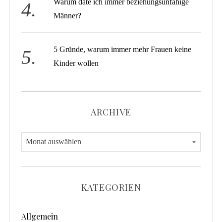
Warum date ich immer beziehungsunfähige
Männer?
5 Gründe, warum immer mehr Frauen keine
Kinder wollen
ARCHIVE
A
r
c
h
KATEGORIEN
i
v
Allgemein
e