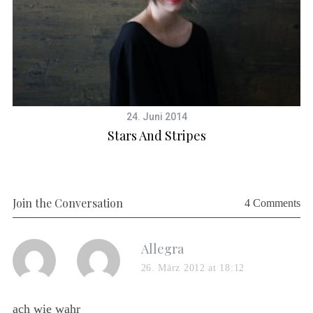
24. Juni 2014
Stars And Stripes
Join the Conversation
4 Comments
s
Allegra
a
26. März 2012 at 18:12
y
s
ach wie wahr