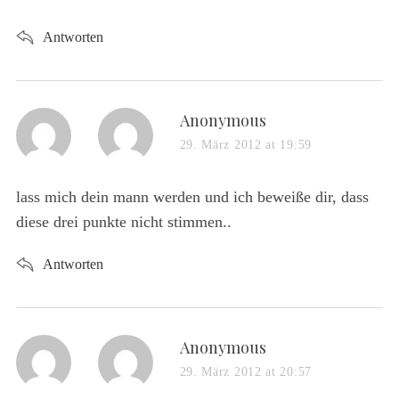
:
Antworten
s
Anonymous
a
29. März 2012 at 19:59
y
s
lass mich dein mann werden und ich beweiße dir, dass
:
diese drei punkte nicht stimmen..
S
Antworten
e
a
r
c
s
Anonymous
h
f
a
29. März 2012 at 20:57
o
y