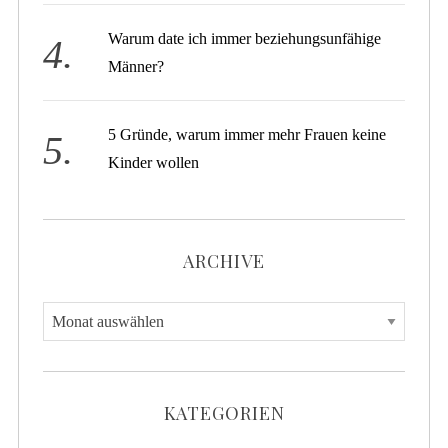
Warum date ich immer beziehungsunfähige
Männer?
5 Gründe, warum immer mehr Frauen keine
Kinder wollen
ARCHIVE
A
r
c
h
KATEGORIEN
i