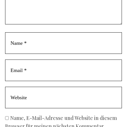
m
e
n
t
Name, E-Mail-Adresse und Website in diesem
Browser für meinen nächsten Kommentar