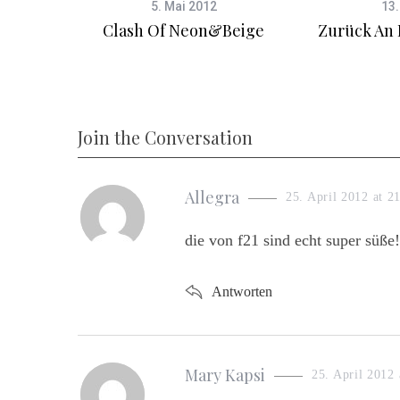
5. Mai 2012
13.
s
Clash Of Neon&Beige
Zurück An
Join the Conversation
s
Allegra
25. April 2012 at 2
a
die von f21 sind echt super süße!
y
s
Antworten
:
s
Mary Kapsi
25. April 2012 
a