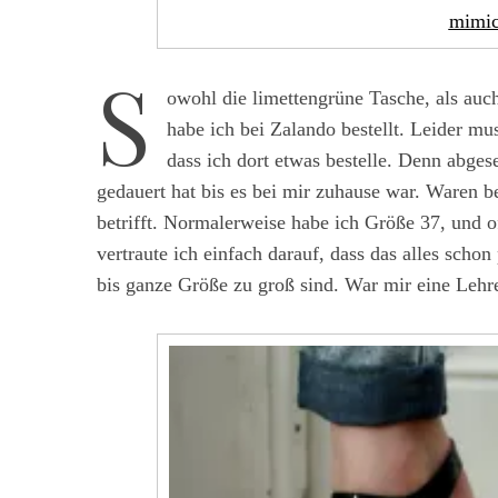
mimic
S
owohl die limettengrüne Tasche, als au
S
habe ich bei Zalando bestellt. Leider mus
e
dass ich dort etwas bestelle. Denn abge
a
r
gedauert hat bis es bei mir zuhause war. Waren b
c
betrifft. Normalerweise habe ich Größe 37, und o
h
vertraute ich einfach darauf, dass das alles scho
f
bis ganze Größe zu groß sind. War mir eine Lehr
o
r
: