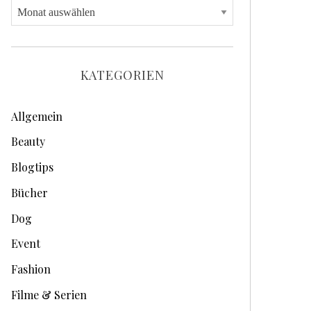
A
r
c
h
KATEGORIEN
i
v
Allgemein
e
Beauty
Blogtips
Bücher
Dog
Event
Fashion
Filme & Serien