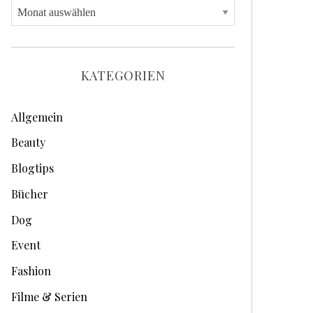
A
r
c
h
KATEGORIEN
i
v
Allgemein
e
Beauty
Blogtips
Bücher
Dog
Event
Fashion
Filme & Serien