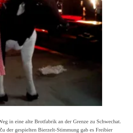
Weg in eine alte Brotfabrik an der Grenze zu Schwechat.
Zu der gespielten Bierzelt-Stimmung gab es Freibier