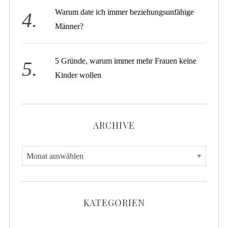
Warum date ich immer beziehungsunfähige
Männer?
5 Gründe, warum immer mehr Frauen keine
Kinder wollen
ARCHIVE
A
r
c
h
KATEGORIEN
i
v