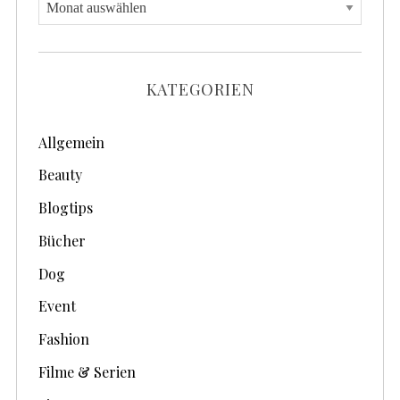
A
r
c
h
KATEGORIEN
i
v
Allgemein
e
Beauty
Blogtips
Bücher
Dog
Event
Fashion
Filme & Serien