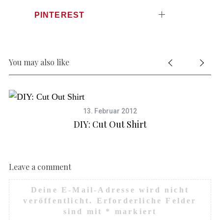
PINTEREST
You may also like
13. Februar 2012
DIY: Cut Out Shirt
Leave a comment
Deine E-Mail-Adresse wird nicht
veröffentlicht.
Erforderliche Felder
S
sind mit
*
markiert
e