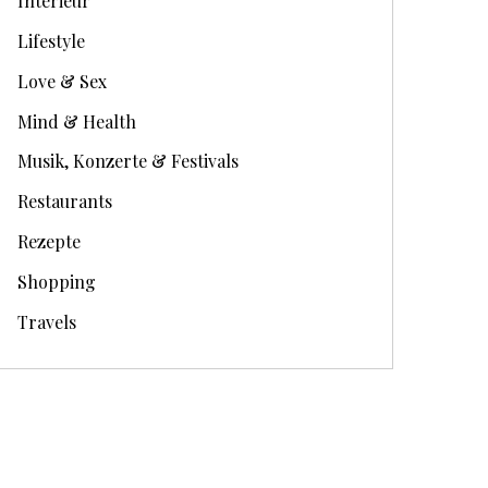
Interieur
Lifestyle
Love & Sex
Mind & Health
Musik, Konzerte & Festivals
18. Dezember 2017
30. August 2016
Restaurants
Gift Guide: Männer
Kiss Me: Meine Liebl
Brauchen Viel Zärtlichkeit
Lippenprodukte Unte
Rezepte
Shopping
Travels