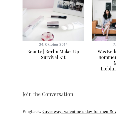
24. Oktober 2014
7
swelt!
Beauty | Berlin Make-Up
Was Bed
Survival Kit
Sommer?
Liebli
Join the Conversation
Pingback:
Giveaway: valentine’s day for men & 