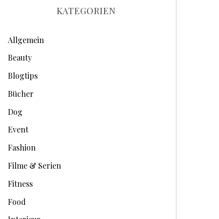
h
KATEGORIEN
i
v
Allgemein
e
Beauty
Blogtips
Bücher
Dog
Event
Fashion
Filme & Serien
Fitness
Food