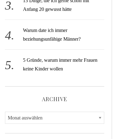
13 Dinge, die ich gerne schon mit
Anfang 20 gewusst hätte
Warum date ich immer
beziehungsunfähige Männer?
5 Gründe, warum immer mehr Frauen
keine Kinder wollen
ARCHIVE
A
r
c