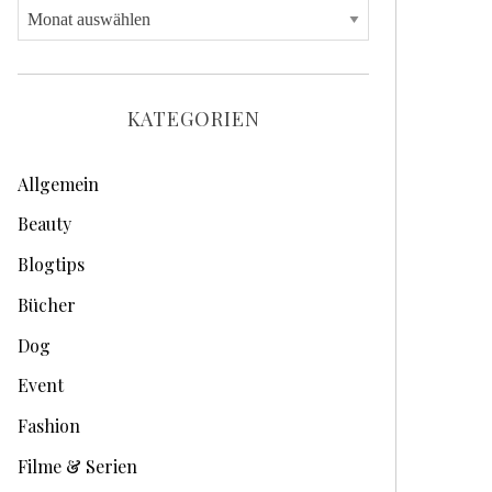
A
r
c
h
KATEGORIEN
i
v
Allgemein
e
Beauty
Blogtips
Bücher
Dog
Event
Fashion
Filme & Serien