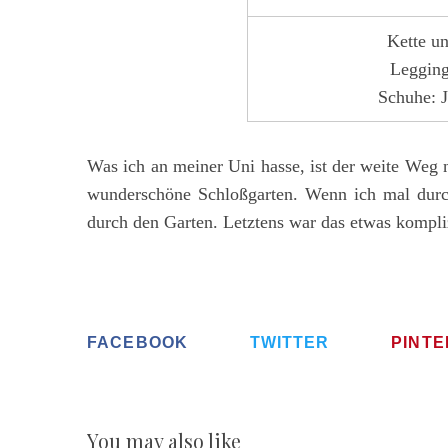
S
Kette u
e
a
Legging
r
Schuhe: 
c
h
f
Was ich an meiner Uni hasse, ist der weite Weg na
o
wunderschöne Schloßgarten. Wenn ich mal durch
r
durch den Garten. Letztens war das etwas kompli
:
FACEBOOK
TWITTER
PINT
You may also like