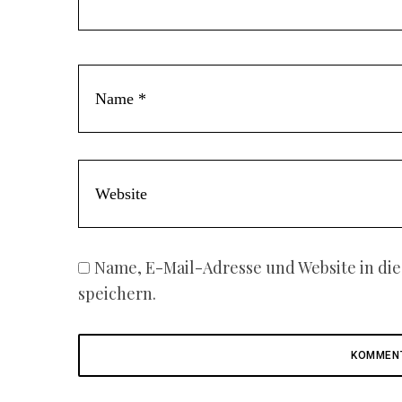
e
n
t
Name, E-Mail-Adresse und Website in d
speichern.