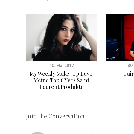
10. Mai 2017
30.
r Wang
My Weekly Make-Up Love:
Fair
chen.
Meine Top 6 Yves Saint
Laurent Produkte
Join the Conversation