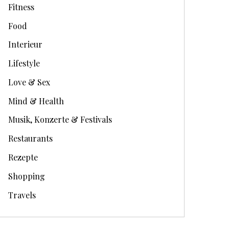
Fitness
Food
Interieur
Lifestyle
Love & Sex
Mind & Health
27. September 2012
25. September 2014
Musik, Konzerte & Festivals
New In // SSUR
Facts About Mallor
Restaurants
Rezepte
Shopping
Travels