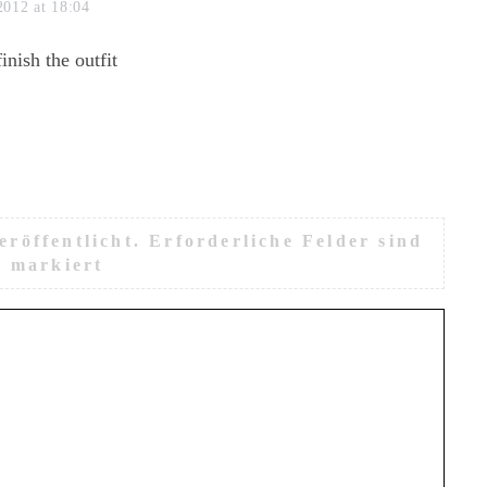
2012 at 18:04
inish the outfit
röffentlicht.
Erforderliche Felder sind
*
markiert