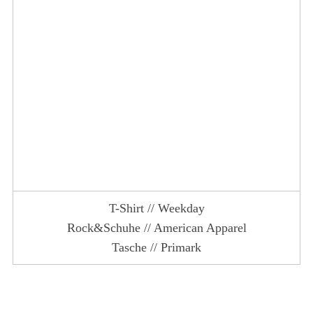
T-Shirt // Weekday
Rock&Schuhe // American Apparel
Tasche // Primark
S
e
a