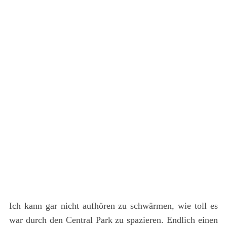
r
c
h
f
o
r
:
Ich kann gar nicht aufhören zu schwärmen, wie toll es
war durch den Central Park zu spazieren. Endlich einen