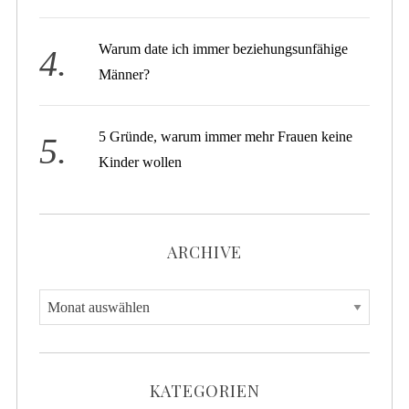
Warum date ich immer beziehungsunfähige
Männer?
5 Gründe, warum immer mehr Frauen keine
Kinder wollen
ARCHIVE
A
r
c
h
KATEGORIEN
i