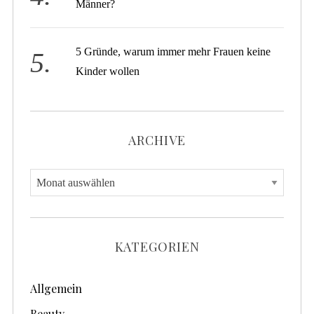
Männer?
5 Gründe, warum immer mehr Frauen keine
Kinder wollen
ARCHIVE
A
r
c
h
KATEGORIEN
i
v
Allgemein
e
Beauty