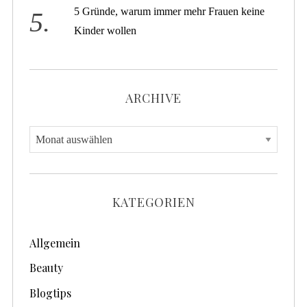
5 Gründe, warum immer mehr Frauen keine
Kinder wollen
ARCHIVE
A
r
c
h
KATEGORIEN
i
v
Allgemein
e
Beauty
Blogtips