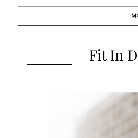
M
Fit In 