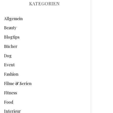
h
KATEGORIEN
i
v
Allgemein
e
Beauty
Blogtips
Bücher
Dog
Event
Fashion
Filme & Serien
Fitness
Food
Interieur