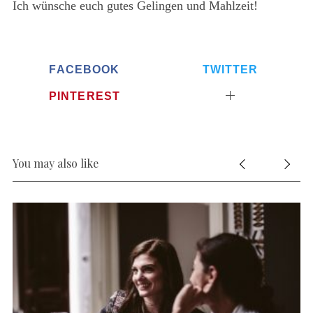
Ich wünsche euch gutes Gelingen und Mahlzeit!
o
r
:
FACEBOOK
TWITTER
PINTEREST
You may also like