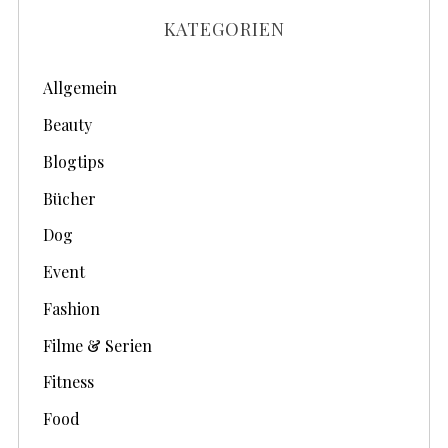
h
KATEGORIEN
i
v
Allgemein
e
Beauty
Blogtips
Bücher
Dog
Event
Fashion
Filme & Serien
Fitness
Food