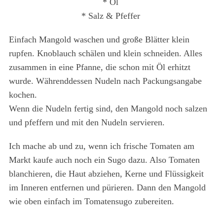
* Öl
* Salz & Pfeffer
Einfach Mangold waschen und große Blätter klein
rupfen. Knoblauch schälen und klein schneiden. Alles
zusammen in eine Pfanne, die schon mit Öl erhitzt
wurde. Währenddessen Nudeln nach Packungsangabe
kochen.
Wenn die Nudeln fertig sind, den Mangold noch salzen
und pfeffern und mit den Nudeln servieren.
Ich mache ab und zu, wenn ich frische Tomaten am
S
Markt kaufe auch noch ein Sugo dazu. Also Tomaten
e
a
blanchieren, die Haut abziehen, Kerne und Flüssigkeit
r
im Inneren entfernen und pürieren. Dann den Mangold
c
wie oben einfach im Tomatensugo zubereiten.
h
f