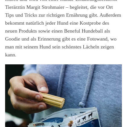
Tierärztin Margit Strohmaier – begleitet, die vor Ort
Tips und Tricks zur richtigen Ernährung gibt. Außerdem
bekommt natürlich jeder Hund eine Kostprobe des
neuen Produkts sowie einen Beneful Hundeball als
Goodie und als Erinnerung gibt es eine Fotowand, wo
S
man mit seinem Hund sein schönstes Lächeln zeigen
e
kann.
a
r
c
h
f
o
r
: