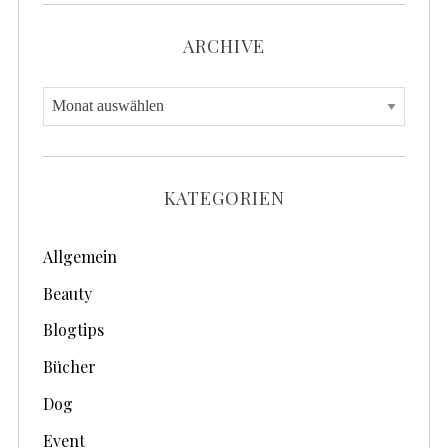
ARCHIVE
A
r
c
h
KATEGORIEN
i
v
Allgemein
e
Beauty
Blogtips
Bücher
Dog
Event