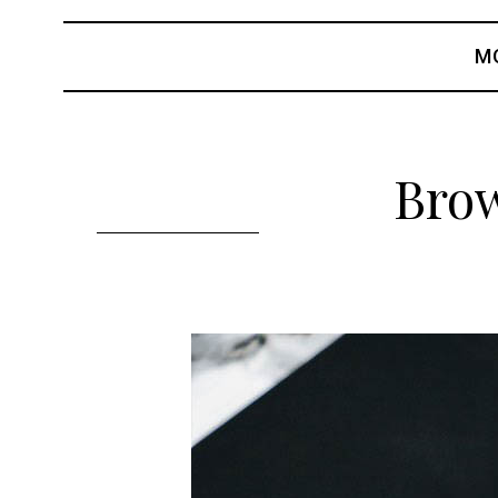
M
Brow