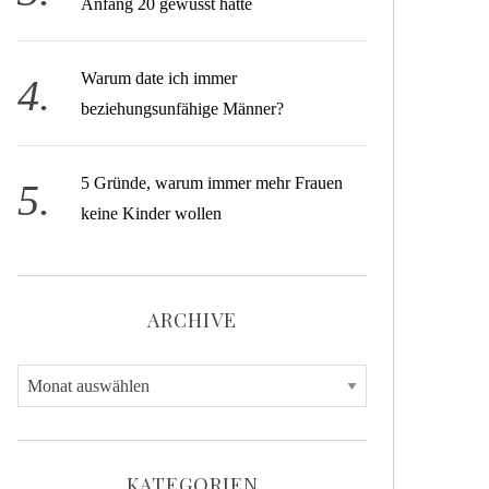
Anfang 20 gewusst hätte
Warum date ich immer
beziehungsunfähige Männer?
5 Gründe, warum immer mehr Frauen
keine Kinder wollen
ARCHIVE
A
r
c
h
KATEGORIEN