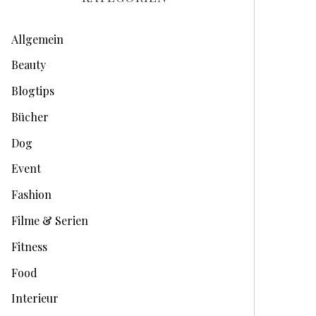
i
v
Allgemein
e
Beauty
Blogtips
Bücher
Dog
Event
Fashion
Filme & Serien
Fitness
Food
Interieur