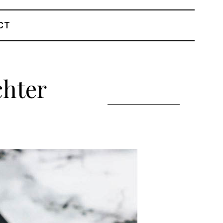
CT
chter